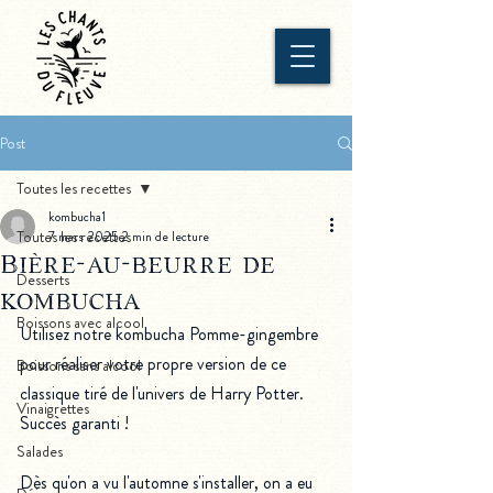
Post
Toutes les recettes
kombucha1
Toutes les recettes
7 mars 2025
2 min de lecture
Bière-au-beurre de
Desserts
kombucha
Boissons avec alcool
Utilisez notre kombucha Pomme-gingembre 
pour réaliser votre propre version de ce 
Boissons sans alcool
classique tiré de l'univers de Harry Potter. 
Vinaigrettes
Succès garanti !
Salades
Dès qu'on a vu l'automne s'installer, on a eu 