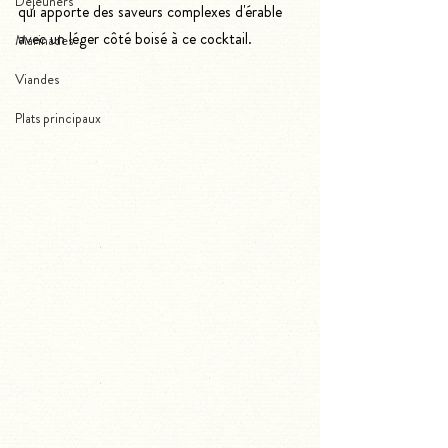
Déjeuners
qui apporte des saveurs complexes d'érable 
avec un léger côté boisé à ce cocktail.
Marinades
Viandes
Plats principaux