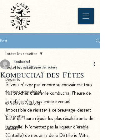
Post
Toutes les recettes
kombucha1
Toutes les recettes
4 avr. 2025
1 min de lecture
Kombuchaï des Fêtes
Desserts
Si vous n’avez pas encore su convaincre tous 
Boissons avec alcool
vos proches d’aimer le kombucha, l’heure de 
la défaite n’est pas encore venue! 
Boissons sans alcool
Impossible de résister à ce breuvage-dessert 
Vinaigrettes
festif qui saura réjouir les plus récalcitrants de 
la famille! N’omettez pas la liqueur d’érable 
Salades
(Entaille) de nos amis de la Distillerie Mitis, 