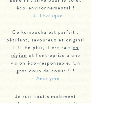
belle initiative pour le
volet
éco-environnemental
!
- J. Lévesque
Ce kombucha est parfait :
pétillant, savoureux et original
!!!! En plus, il est fait
en
région
et l'entreprise a une
vision éco-responsable
. Un
gros coup de coeur !!!
- Anonyme
Je suis tout simplement
enchanté par votre produit !
Pur délice! et quelle bonne
idée de le présenter
en fût
avec bouteille réutilisable !