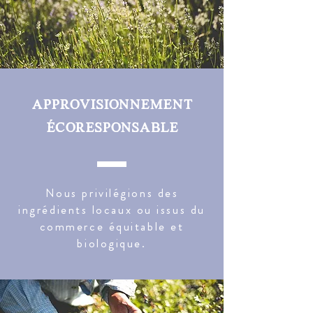
approvisionnement
écoresponsable
Nous privilégions des
ingrédients locaux ou issus du
commerce équitable et
biologique.