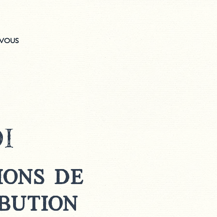
 VOUS
i
ions de
bution