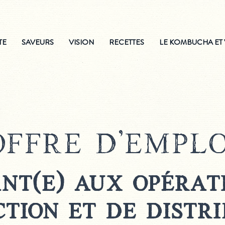
TE
SAVEURS
VISION
RECETTES
LE KOMBUCHA ET
offre d'emplo
ant(e) aux opérat
tion et de distri