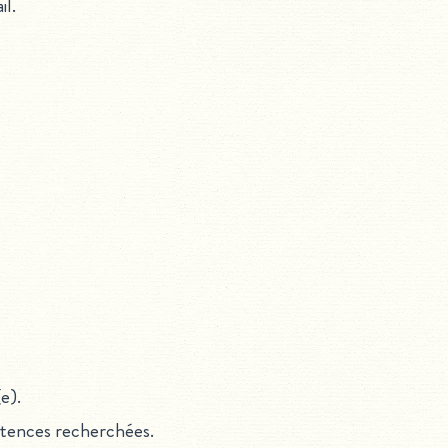
il.
e).
étences recherchées.