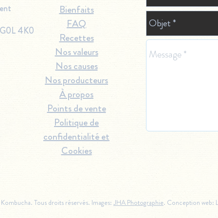
rent
Bienfaits
FAQ
 G0L 4K0
Recettes
Nos valeurs
Nos causes
Nos producteurs
À propos
Points de vente
Politique de
confidentialité et
Cookies
Kombucha. Tous droits réservés. Images:
JHA Photographie
. Conception web: 