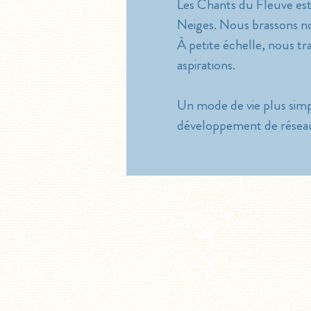
Les Chants du Fleuve es
Neiges. Nous brassons n
À petite échelle, nous tr
aspirations.
Un mode de vie plus simp
développement de réseaux