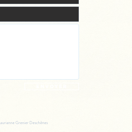
Envoyer
Laurianne Grenier Deschênes