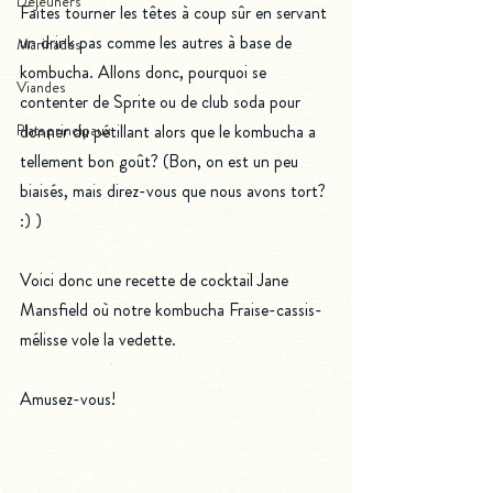
Déjeuners
Faites tourner les têtes à coup sûr en servant 
un drink pas comme les autres à base de 
Marinades
kombucha. Allons donc, pourquoi se 
Viandes
contenter de Sprite ou de club soda pour 
Plats principaux
donner du pétillant alors que le kombucha a 
tellement bon goût? (Bon, on est un peu 
biaisés, mais direz-vous que nous avons tort? 
:) )
Voici donc une recette de cocktail Jane 
Mansfield où notre kombucha Fraise-cassis-
mélisse vole la vedette.
Amusez-vous!