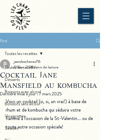
Post
Toutes les recettes
jeandeschenes116
Toutes les recettes
13 févr. 2019
1 min de lecture
Cocktail Jane
Desserts
Mansfield au kombucha
Boissons avec alcool
Dernière mise à jour :
7 mars 2025
Voici un cocktail (si, si, un vrai!) à base de 
Boissons sans alcool
rhum et de kombucha qui séduira votre 
Vinaigrettes
flamme à l'occasion de la St-Valentin... ou de 
toute autre occasion spéciale!
Salades