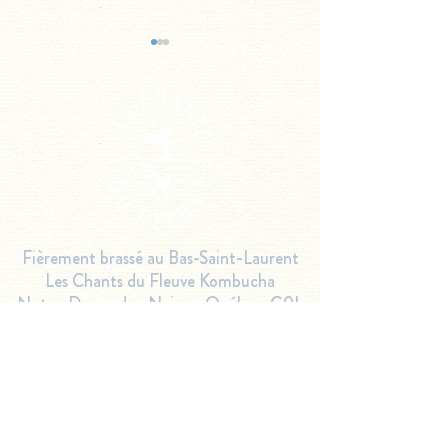
Cocktail Basilic
Cocktail
Notre-Dame-des-
Conkombucha
Neiges
Fièrement brassé au Bas-Saint-Laurent
Les Chants du Fleuve Kombucha
Notre-Dame-des-Neiges,
Québec G0L
4K0
418-516-9466
kombucha@leschantsdufleuve.ca