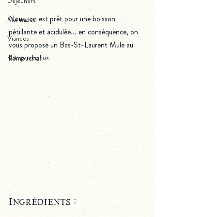
Déjeuners
Nous, on est prêt pour une boisson 
Marinades
pétillante et acidulée... en conséquence, on 
Viandes
vous propose un Bas-St-Laurent Mule au 
Plats principaux
kombucha!
Ingrédients : 