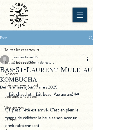
Post
Toutes les recettes
jeandeschenes116
Toutes les recettes
2 août 2020
1 min de lecture
Bas-St-Laurent Mule au
Desserts
kombucha
Boissons avec alcool
Dernière mise à jour :
7 mars 2025
Il fait chaud et il fait beau! Aïe aïe aïe! 🌞
Boissons sans alcool
Vinaigrettes
Ça y est, l'été est arrivé. C'est en plein le 
temps de célébrer la belle saison avec un 
Salades
drink rafraîchissant!