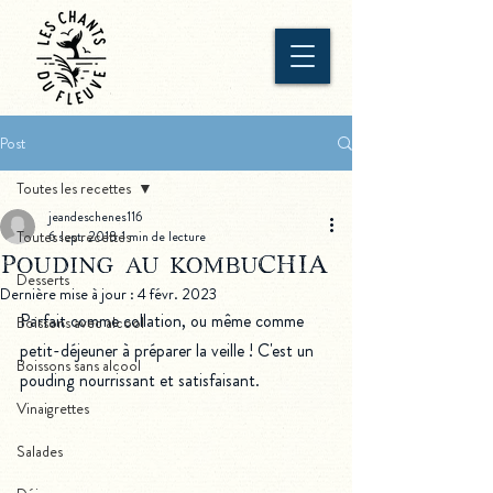
Post
Toutes les recettes
jeandeschenes116
Toutes les recettes
6 sept. 2018
1 min de lecture
Pouding au kombuCHIA
Desserts
Dernière mise à jour :
4 févr. 2023
Parfait comme collation, ou même comme 
Boissons avec alcool
petit-déjeuner à préparer la veille ! C'est un 
Boissons sans alcool
pouding nourrissant et satisfaisant.
Vinaigrettes
Salades