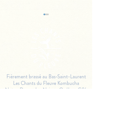
Cocktail Basilic
Cocktail
Notre-Dame-des-
Conkombucha
Neiges
Fièrement brassé au Bas-Saint-Laurent
Les Chants du Fleuve Kombucha
Notre-Dame-des-Neiges,
Québec G0L
4K0
418-516-9466
kombucha@leschantsdufleuve.ca