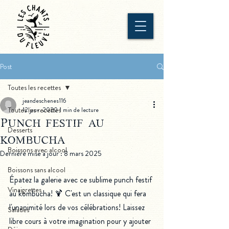
Post
Toutes les recettes
jeandeschenes116
Toutes les recettes
12 janv. 2020
1 min de lecture
Punch festif au
Desserts
kombucha
Boissons avec alcool
Dernière mise à jour :
8 mars 2025
Boissons sans alcool
Épatez la galerie avec ce sublime punch festif 
Vinaigrettes
au kombucha! 🍹 C'est un classique qui fera 
l'unanimité lors de vos célébrations! Laissez 
Salades
libre cours à votre imagination pour y ajouter 