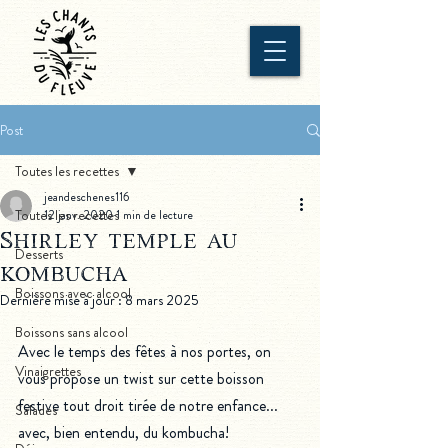
Post
Toutes les recettes
jeandeschenes116
Toutes les recettes
12 janv. 2020
1 min de lecture
Shirley temple au
Desserts
kombucha
Boissons avec alcool
Dernière mise à jour :
8 mars 2025
Boissons sans alcool
Avec le temps des fêtes à nos portes, on 
Vinaigrettes
vous propose un twist sur cette boisson 
festive tout droit tirée de notre enfance... 
Salades
avec, bien entendu, du kombucha!