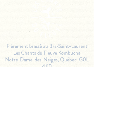
Mocktail Basilic
Mocktail
Notre-Dame-des-
Conkombucha
Neiges
Fièrement brassé au Bas-Saint-Laurent
Les Chants du Fleuve Kombucha
Notre-Dame-des-Neiges,
Québec G0L
4K0
418-516-9466
kombucha@leschantsdufleuve.ca
plan du site
Accueil