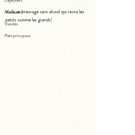
Déjeuners
Voilà un breuvage sans alcool qui ravira les 
Marinades
petits comme les grands!
Viandes
Plats principaux